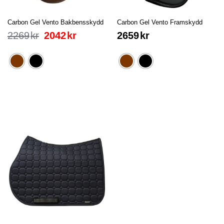
Carbon Gel Vento Bakbensskydd
Carbon Gel Vento Framskydd
2269
kr
2042
kr
2659
kr