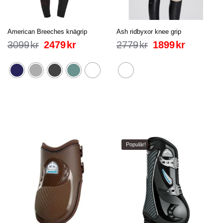
American Breeches knägrip
Ash ridbyxor knee grip
3099
kr
2479
kr
2779
kr
1899
kr
Populär!