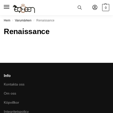
0
Hem
Varumärken
Renaissance
/
/
Renaissance
Info
Kontakta oss
Om oss
Köpvillkor
Integritetspolicy