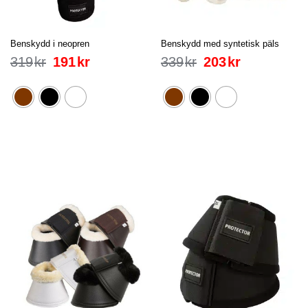
Benskydd i neopren
Benskydd med syntetisk päls
319
kr
191
kr
339
kr
203
kr