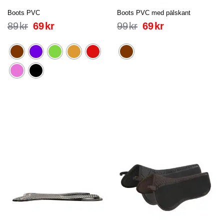
Boots PVC
Boots PVC med pälskant
89
kr
69
kr
99
kr
69
kr