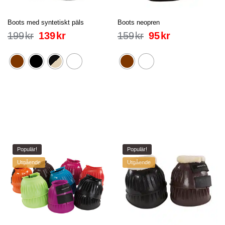
Boots med syntetiskt päls
Boots neopren
199
kr
139
kr
159
kr
95
kr
Populär!
Populär!
Utgående
Utgående