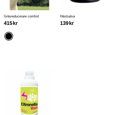
Gräsreducerare comfort
Hästsalva
415
kr
139
kr