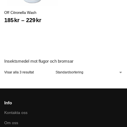
Off Citronella Wash
185
kr
–
229
kr
Insektsmedel mot flugor och bromsar
Visar alla 3 resultat
Info
Kontakta oss
Om oss