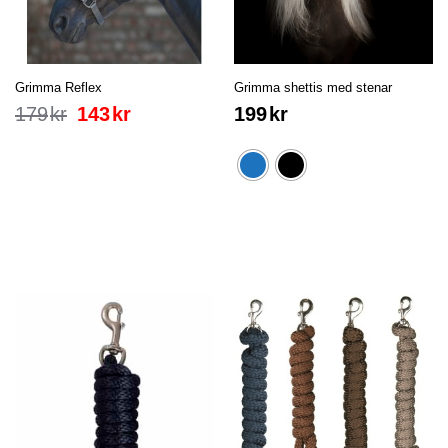
Grimma Reflex
Grimma shettis med stenar
179
kr
143
kr
199
kr