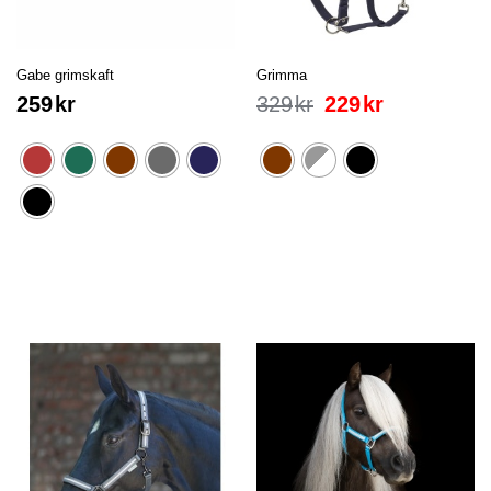
Gabe grimskaft
Grimma
259
kr
329
kr
229
kr