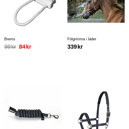
Brems
Fölgrimma i läder
99
kr
84
kr
339
kr