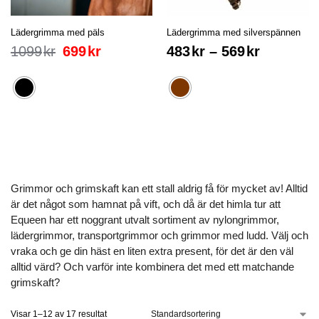
Lädergrimma med päls
Lädergrimma med silverspännen
1099
kr
699
kr
483
kr
–
569
kr
Grimmor och grimskaft kan ett stall aldrig få för mycket av! Alltid
är det något som hamnat på vift, och då är det himla tur att
Equeen har ett noggrant utvalt sortiment av nylongrimmor,
lädergrimmor, transportgrimmor och grimmor med ludd. Välj och
vraka och ge din häst en liten extra present, för det är den väl
alltid värd? Och varför inte kombinera det med ett matchande
grimskaft?
Visar 1–12 av 17 resultat