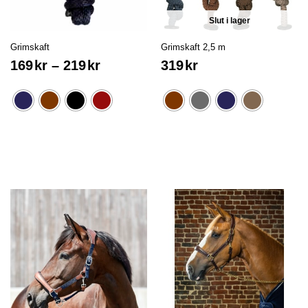
Slut i lager
Grimskaft
Grimskaft 2,5 m
169
kr
–
219
kr
319
kr