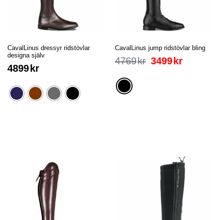
CavalLinus dressyr ridstövlar
CavalLinus jump ridstövlar bling
designa själv
4769
kr
3499
kr
4899
kr