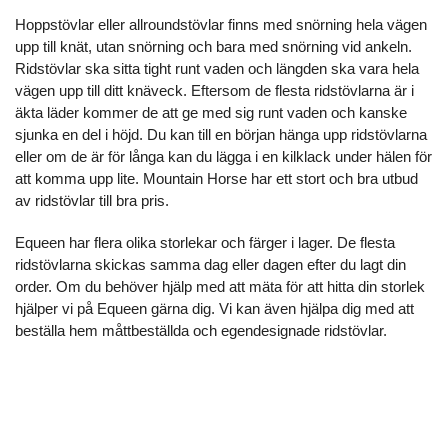
Hoppstövlar eller allroundstövlar finns med snörning hela vägen
upp till knät, utan snörning och bara med snörning vid ankeln.
Ridstövlar ska sitta tight runt vaden och längden ska vara hela
vägen upp till ditt knäveck. Eftersom de flesta ridstövlarna är i
äkta läder kommer de att ge med sig runt vaden och kanske
sjunka en del i höjd. Du kan till en början hänga upp ridstövlarna
eller om de är för långa kan du lägga i en kilklack under hälen för
att komma upp lite.
Mountain Horse
har ett stort och bra utbud
av ridstövlar till bra pris.
Equeen har flera olika storlekar och färger i lager. De flesta
ridstövlarna skickas samma dag eller dagen efter du lagt din
order. Om du behöver hjälp med att mäta för att hitta din storlek
hjälper vi på Equeen gärna dig. Vi kan även hjälpa dig med att
beställa hem måttbeställda och egendesignade ridstövlar.