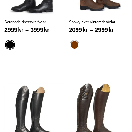
Serenade dressyrstövlar
Snowy river vinterridstövlar
2999
kr
–
3999
kr
2099
kr
–
2999
kr