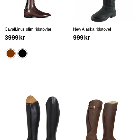
CavalLinus slim ridstövlar
New Alaska ridstövel
3999
kr
999
kr