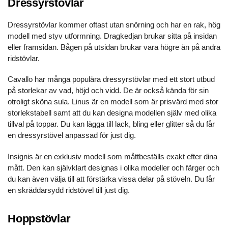
Dressyrstövlar
Dressyrstövlar kommer oftast utan snörning och har en rak, hög
modell med styv utformning. Dragkedjan brukar sitta på insidan
eller framsidan. Bågen på utsidan brukar vara högre än på andra
ridstövlar.
Cavallo
har många populära dressyrstövlar med ett stort utbud
på storlekar av vad, höjd och vidd. De är också kända för sin
otroligt sköna sula.
Linus
är en modell som är prisvärd med stor
storlekstabell samt att du kan designa modellen själv med olika
tillval på toppar. Du kan lägga till lack, bling eller glitter så du får
en dressyrstövel anpassad för just dig.
Insignis
är en exklusiv modell som måttbeställs exakt efter dina
mått. Den kan självklart designas i olika modeller och färger och
du kan även välja till att förstärka vissa delar på stöveln. Du får
en skräddarsydd ridstövel till just dig.
Hoppstövlar