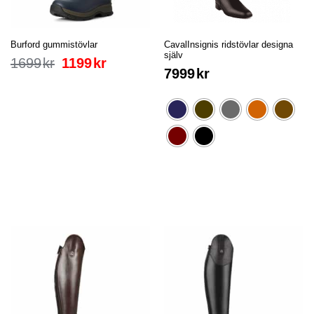
Burford gummistövlar
CavalInsignis ridstövlar designa
själv
1699
kr
1199
kr
7999
kr