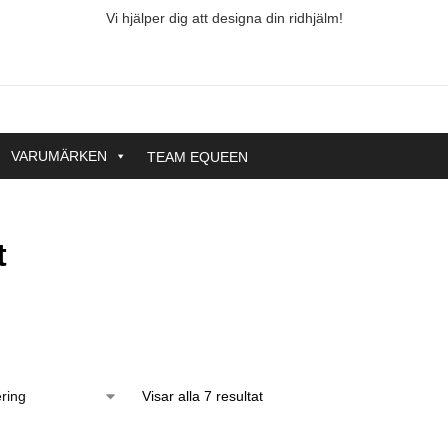
Vi hjälper dig att designa din ridhjälm!
VARUMÄRKEN
TEAM EQUEEN
t
Storlek
Pris
Visar alla 7 resultat