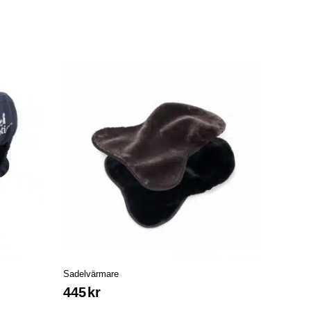
Sadelvärmare
445
kr