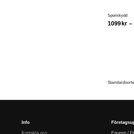
Sporrskydd
1099
kr
–
Info
Företagsup
Kontakta oss
Equeen / Fi