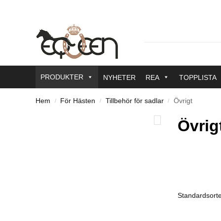
PRODUKTER
NYHETER
REA
TOPPLISTA
Hem
För Hästen
Tillbehör för sadlar
Övrigt
/
/
/
Övrig
Färg