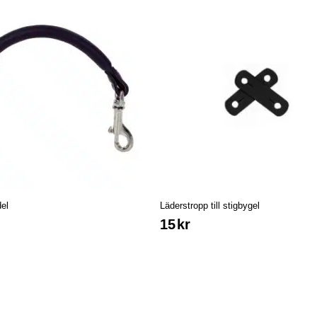
del
Läderstropp till stigbygel
15
kr