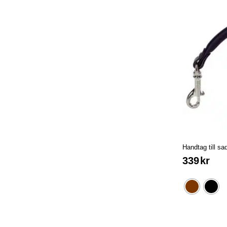
Handtag till sa
339
kr