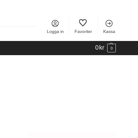
Logga in
Favoriter
Kassa
0
kr
0