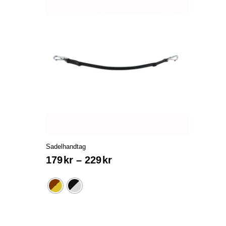
Sadelhandtag
179
kr
–
229
kr