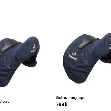
Sadelöverdrag hopp
dressyr
799
kr