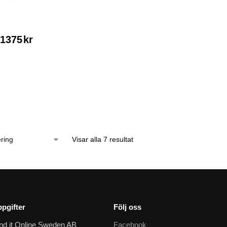
1375
kr
Visar alla 7 resultat
pgifter
Följ oss
nd it Online Sweden AB
Facebook