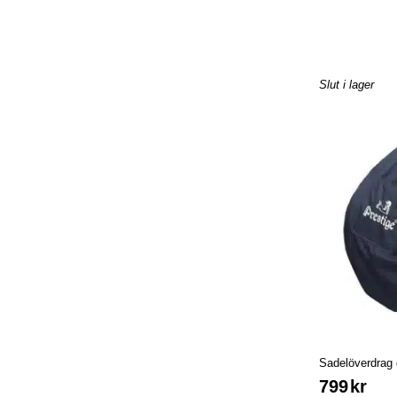
Slut i lager
Sadelöverdrag 
799
kr