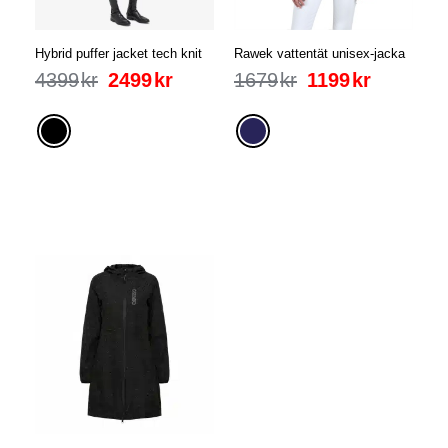
Hybrid puffer jacket tech knit
Rawek vattentät unisex-jacka
4399
kr
2499
kr
1679
kr
1199
kr