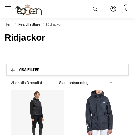
0
Hem
Rea till ryttare
Ridjackor
/
/
Ridjackor
VISA FILTER
Visar alla 3 resultat