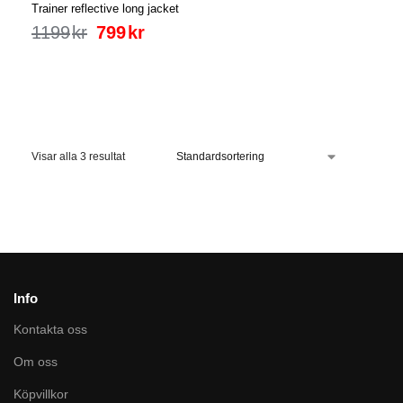
Trainer reflective long jacket
1199
kr
799
kr
Visar alla 3 resultat
Info
Kontakta oss
Om oss
Köpvillkor