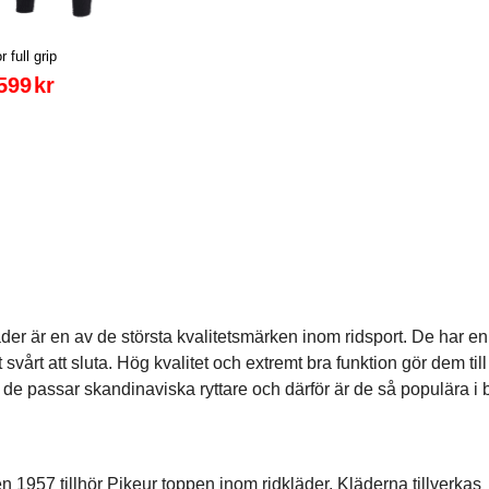
r full grip
599
kr
äder är en av de största kvalitetsmärken inom ridsport. De har 
 svårt att sluta. Hög kvalitet och extremt bra funktion gör dem til
t de passar skandinaviska ryttare och därför är de så populära i
 1957 tillhör Pikeur toppen inom ridkläder. Kläderna tillverkas ti