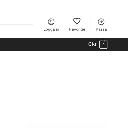
Logga in
Favoriter
Kassa
0
kr
0