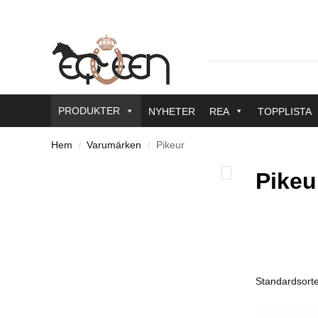
PRODUKTER
NYHETER
REA
TOPPLISTA
Hem
Varumärken
Pikeur
/
/
Pikeu
Färg