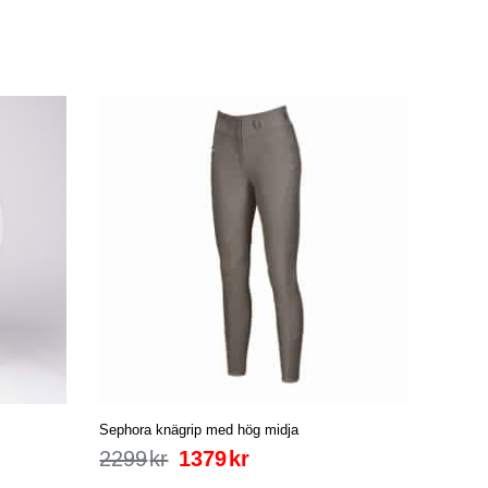
Sephora knägrip med hög midja
2299
kr
1379
kr