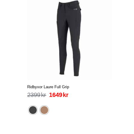
Ridbyxor Laure Full Grip
2399
kr
1649
kr