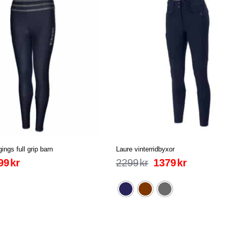
gings full grip barn
Laure vinterridbyxor
99
kr
2299
kr
1379
kr