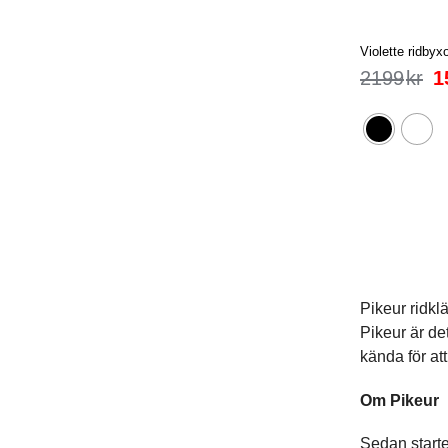
Violette ridbyxo
2199
kr
1
Pikeur ridkl
Pikeur är det
kända för at
Om Pikeur
Sedan starten