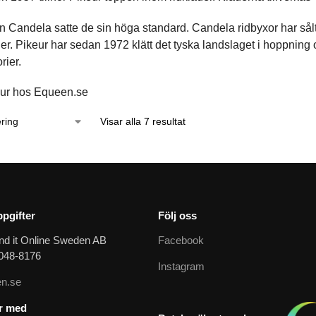
 Candela satte de sin höga standard. Candela ridbyxor har sålt i 
iner. Pikeur har sedan 1972 klätt det tyska landslaget i hoppning
rier.
ur hos Equeen.se
Visar alla 7 resultat
pgifter
Följ oss
nd it Online Sweden AB
Facebook
9048-8176
Instagram
n.se
ar med