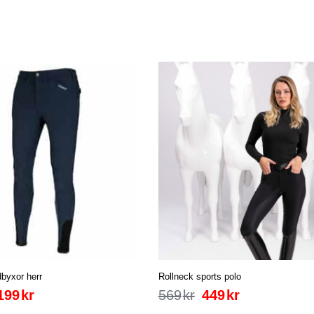
dbyxor herr
Rollneck sports polo
199
kr
569
kr
449
kr