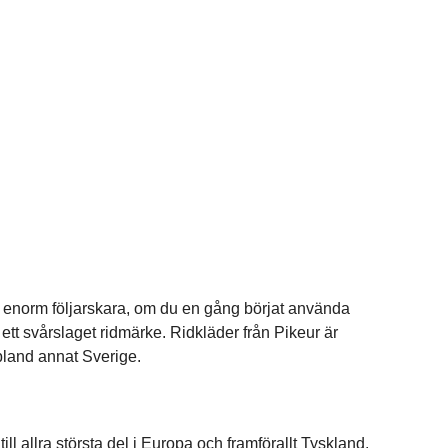
en enorm följarskara, om du en gång börjat använda
l ett svårslaget ridmärke. Ridkläder från Pikeur är
 bland annat Sverige.
ll allra största del i Europa och framförallt Tyskland.