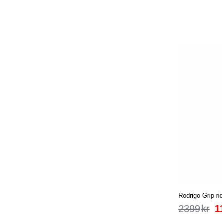
Rodrigo Grip ri
2399
kr
1