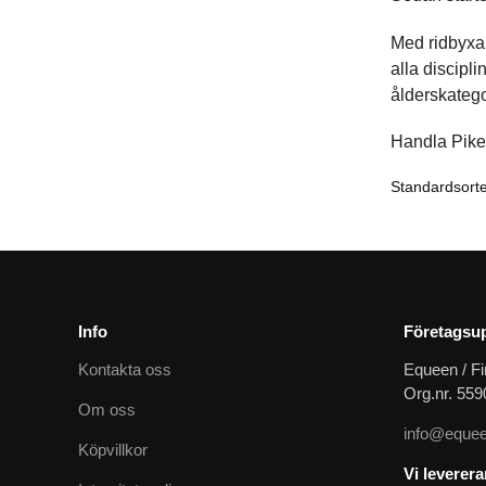
Med ridbyxan
alla discipl
ålderskatego
Handla Pike
Info
Företagsup
Kontakta oss
Equeen / Fi
Org.nr. 55
Om oss
info@equee
Köpvillkor
Vi leverer