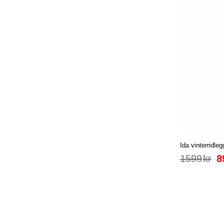
Ida vinterridleg
1599
kr
8