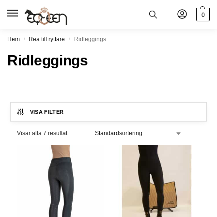
0
Hem
Rea till ryttare
Ridleggings
/
/
Ridleggings
VISA FILTER
Visar alla 7 resultat