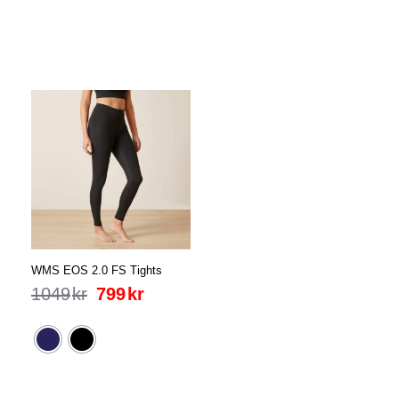
WMS EOS 2.0 FS Tights
1049
kr
799
kr