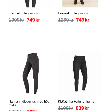
Eranzef ridleggnings
Eranzek ridleggnings
1399
kr
749
kr
1269
kr
749
kr
Hannah ridleggings med hög
KLKatinka Fullgrip Tights
midja
1199
kr
839
kr