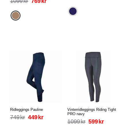
1099
kr
769
kr
Ridleggings Pauline
Vinterridleggings Riding Tight
PRO navy
749
kr
449
kr
1099
kr
599
kr