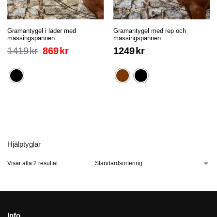
Gramantygel i läder med
Gramantygel med rep och
mässingspännen
mässingspännen
1419
kr
869
kr
1249
kr
Hjälptyglar
Visar alla 2 resultat
Info