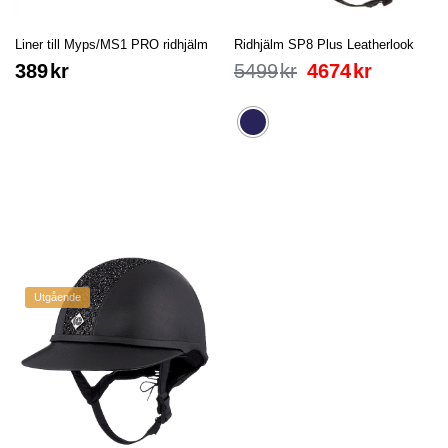
Liner till Myps/MS1 PRO ridhjälm
Ridhjälm SP8 Plus Leatherlook
389
kr
5499
kr
4674
kr
Utgående