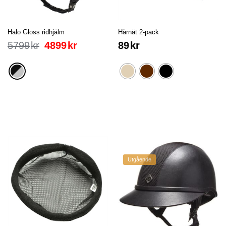
Halo Gloss ridhjälm
Hårnät 2-pack
5799
kr
4899
kr
89
kr
Utgående