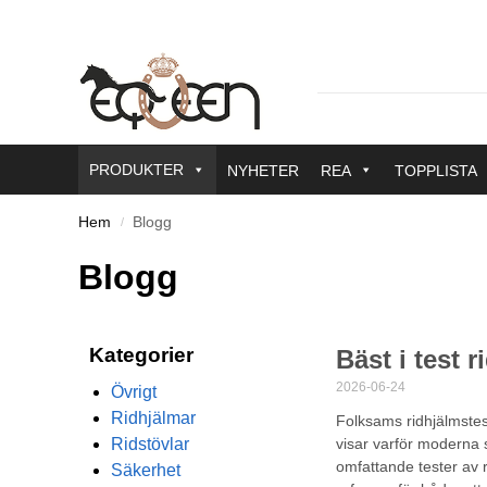
PRODUKTER
NYHETER
REA
TOPPLISTA
Hem
Blogg
/
Blogg
Kategorier
Bäst i test 
2026-06-24
Övrigt
Ridhjälmar
Folksams ridhjälmstest
Ridstövlar
visar varför moderna s
omfattande tester av ri
Säkerhet