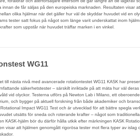
are, föräldrar och återförsäljare eftersom de går längre än de lagkrav s
a innan de får säljas på den europeiska marknaden. Resultaten visar at
mellan olika hjälmar när det gäller hur väl de skyddar huvudet vid en ol
sams tester satt fokus på något som länge varit underskattat inom hjäl
rafter som uppstår när huvudet träffar marken i en vinkel.
ionstest WG11
t till nästa nivå med avancerade rotationtestet WG11 KASK har prese
fattande säkerhetstester – särskilt inriktade på att mäta hur väl deras
våld vid olyckor. Testerna utförs på Newton Lab i Milano, ett oberoend
atorium, och bygger på aktuell forskning från både akademiker och brans
otational Impact WG11 Test och är utvecklad för att bättre spegla verk
vudet utsätts för sneda och roterande krafter – något som traditionella 
en KASK-hjälm bör du därför hålla utkik efter märkningen KASK Rotatio
 visar att hjälmen genomgått rigorösa tester mot flera typer av islag o
skador.