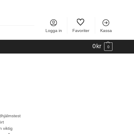
Logga in
Favoriter
Kassa
0
kr
0
idhjälmstest
ört
n viktig