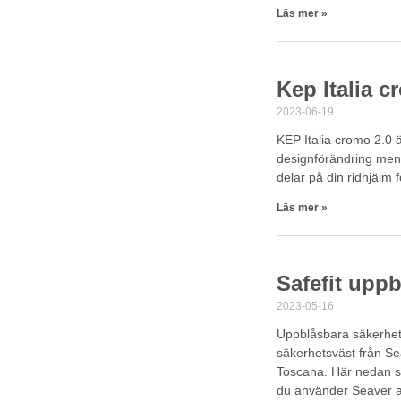
Läs mer »
Kep Italia c
2023-06-19
KEP Italia cromo 2.0 ä
designförändring men 
delar på din ridhjälm 
Läs mer »
Safefit upp
2023-05-16
Uppblåsbara säkerhetsv
säkerhetsväst från Se
Toscana. Här nedan se
du använder Seaver ap