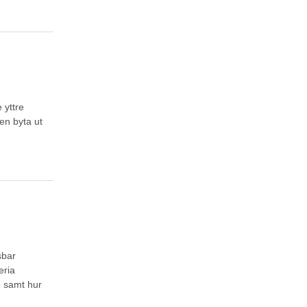
 yttre
en byta ut
sbar
eria
n samt hur