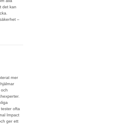
om alla
t det kan
ycka.
msäkerhet –
nterat mer
 hjälmar
e och
chexperter.
liga
tester ofta
nal Impact
ch ger ett