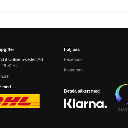
pgifter
Följ oss
nd it Online Sweden AB
Facebook
9048-8176
Instagram
n.se
ar med
Betala säkert med