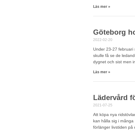
Läs mer »
Göteborg h
2022-02-20
Under 23-27 februari 
skulle få se de ledan
dygnet och sist men i
Läs mer »
Lädervård fö
2021-07-25
Att köpa nya ridstövla
kan hålla sig i mång
förlänger livstiden på 