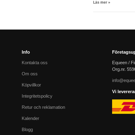
Läs mer »
Info
Företagsup
Kontakta oss
Equeen / Fi
Org.nr. 55
Om oss
info@equee
Köpvillkor
Vi leverer
Integritetspolicy
Retur och reklamation
Kalender
Blogg