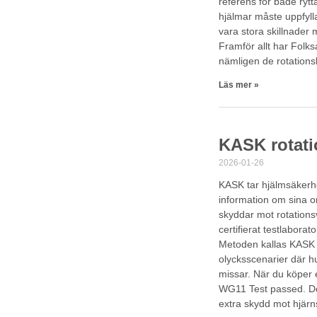
referens för både rytt
hjälmar måste uppfyll
vara stora skillnader 
Framför allt har Folk
nämligen de rotationsk
Läs mer »
KASK rotat
2026-01-26
KASK tar hjälmsäkerhe
information om sina om
skyddar mot rotations
certifierat testlabor
Metoden kallas KASK R
olycksscenarier där hu
missar. När du köper 
WG11 Test passed. Den
extra skydd mot hjärn