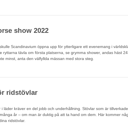
orse show 2022
skulle Scandinavium öppna upp för ytterligare ett evenemang i världskl
de ryttarna tävla om första platserna, se grymma shower, andas häst 2
nte minst, anta den välfyllda mässan med stora steg.
r ridstövlar
r i läder kräver en del jobb och underhållning. Stövlar som är tillverkade
a många år – om man är duktig på att ta hand om dem. Här kommer någ
dina ridstövlar.