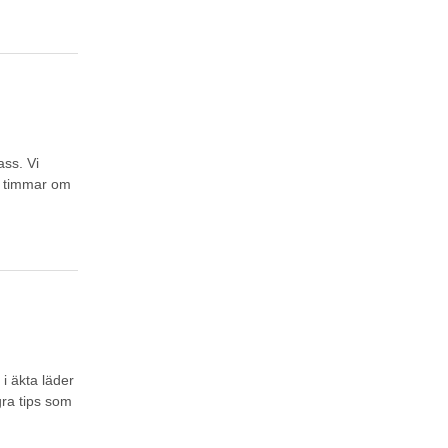
ass. Vi
4 timmar om
 i äkta läder
ra tips som