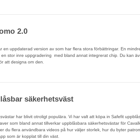
romo 2.0
r en uppdaterad version av som har flera stora förbättringar. En mindre
en stor inre uppgradering med bland annat integrerat chip. Du kan äv
för att designa om den.
blåsbar säkerhetsväst
ästar har blivit otroligt populära. Vi har valt att köpa in Safefit uppblå
aver som bland annat tillverkar uppblåsbara säkerhetsvästar för Cavall
r du flera användbara videos på hur väljer storlek, hur du byter patro
p som är kopplat till din väst.