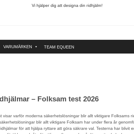
Vi hjälper dig att designa din ridhjälm!
VARUMÄRKEN
TEAM EQUEEN
ridhjälmar – Folksam test 2026
 visar varför moderna säkerhetslösningar blir allt viktigare Folksams r
äkerhetslösningar blir allt viktigare Folksam har under flera år genomf
dhjälmar för att hjälpa ryttare att göra säkrare val. Testerna har blivit e