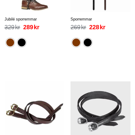
Jubilé sporremmar
Sporremmar
329
kr
289
kr
269
kr
228
kr