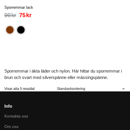
Sporremmar lack
99
kr
75
kr
Sporremmar i äkta läder och nylon. Här hittar du sporremmar i
brun och svart med silverspänne eller mässingspänne.
Visar alla 5 resultat
Info
Kontakta oss
Om oss