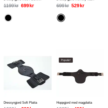
1199
kr
699
kr
699
kr
529
kr
Populär!
Dressyrgjord Soft Platta
Hoppgjord med magplatta