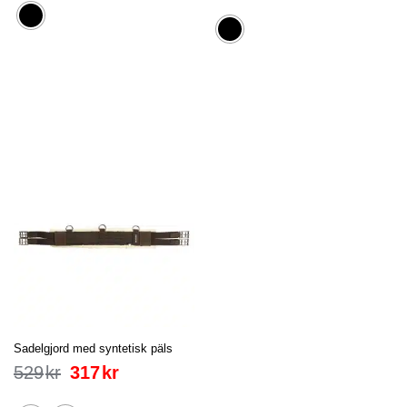
Sadelgjord med syntetisk päls
529
kr
317
kr