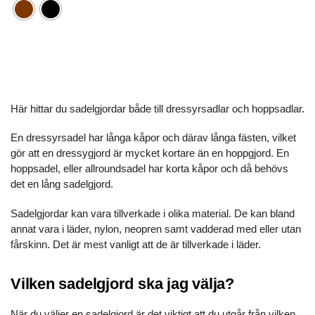
Här hittar du sadelgjordar både till dressyrsadlar och hoppsadlar.
En dressyrsadel har långa kåpor och därav långa fästen, vilket
gör att en dressygjord är mycket kortare än en hoppgjord. En
hoppsadel, eller allroundsadel har korta kåpor och då behövs
det en lång sadelgjord.
Sadelgjordar kan vara tillverkade i olika material. De kan bland
annat vara i läder, nylon, neopren samt vadderad med eller utan
fårskinn. Det är mest vanligt att de är tillverkade i läder.
Vilken sadelgjord ska jag välja?
När du väljer en sadelgjord är det viktigt att du utgår från vilken