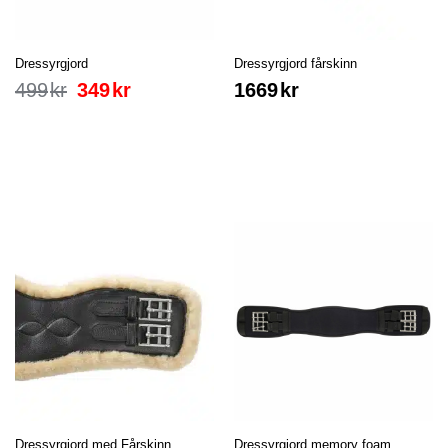
Dressyrgjord
Dressyrgjord fårskinn
499
kr
349
kr
1669
kr
Dressyrgjord med Fårskinn
Dressyrgjord memory foam