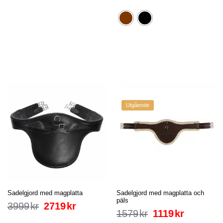
Utgående
Sadelgjord med magplatta
Sadelgjord med magplatta och
päls
3999
kr
2719
kr
1579
kr
1119
kr