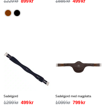
1229
kr
899
kr
1885
kr
499
kr
Sadelgjord
Sadelgjord med magplatta
1299
kr
499
kr
1099
kr
799
kr