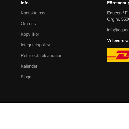
Info
Företagsup
Kontakta oss
Equeen / Fi
Org.nr. 55
Om oss
info@equee
Köpvillkor
Vi leverer
Integritetspolicy
Retur och reklamation
Kalender
Blogg