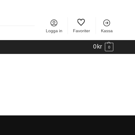
Logga in
Favoriter
Kassa
0
kr
0