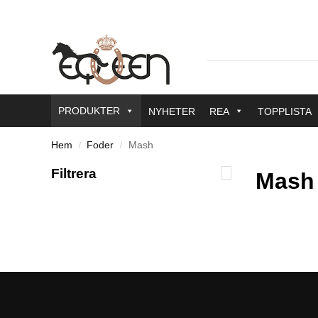
PRODUKTER
NYHETER
REA
TOPPLISTA
Hem
Foder
Mash
/
/
Filtrera
Mash