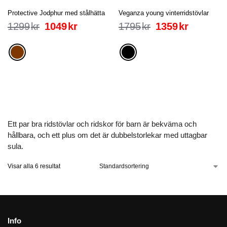
Protective Jodphur med stålhätta
Veganza young vinterridstövlar
1299
kr
1049
kr
1795
kr
1359
kr
Ett par bra ridstövlar och ridskor för barn är bekväma och
hållbara, och ett plus om det är dubbelstorlekar med uttagbar
sula.
Visar alla 6 resultat
Info