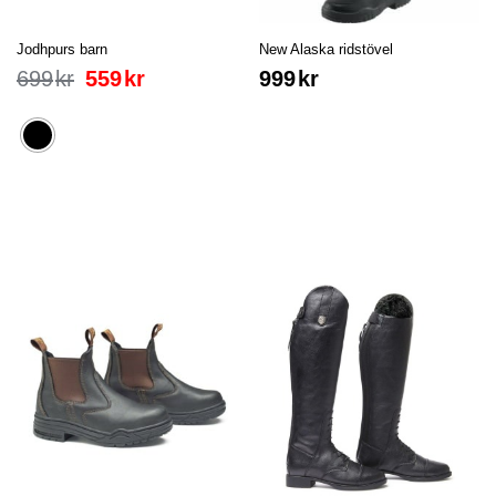
Jodhpurs barn
New Alaska ridstövel
699
kr
559
kr
999
kr