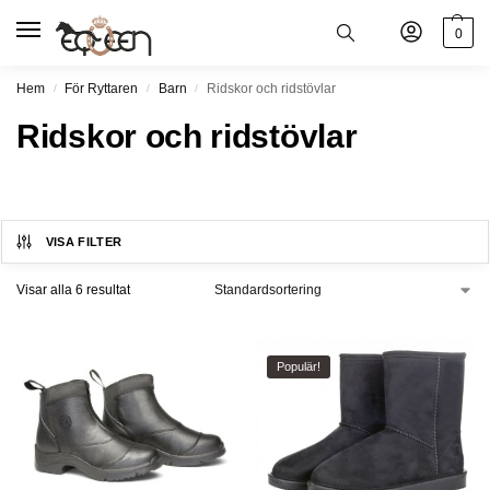
0
Hem
För Ryttaren
Barn
Ridskor och ridstövlar
/
/
/
Ridskor och ridstövlar
VISA FILTER
Visar alla 6 resultat
Populär!