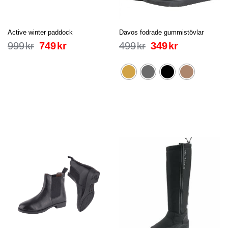
Active winter paddock
Davos fodrade gummistövlar
999
kr
749
kr
499
kr
349
kr