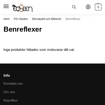
0
Hem
För Hästen
Benskydd och tillbehör
Benreflexer
/
/
/
Benreflexer
Inga produkter hittades som motsvarar ditt val.
Info
Kontakta oss
Om oss
Köpvillkor