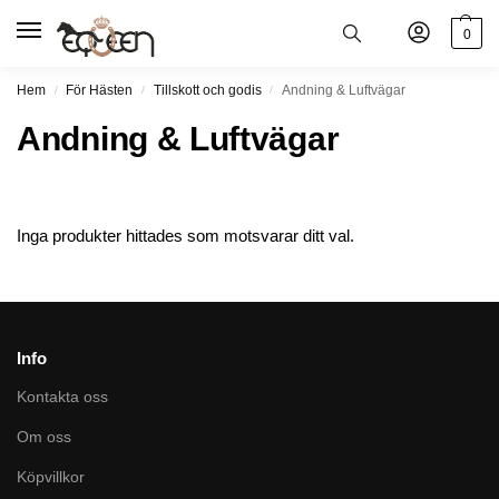
0
Hem
För Hästen
Tillskott och godis
Andning & Luftvägar
/
/
/
Andning & Luftvägar
Inga produkter hittades som motsvarar ditt val.
Info
Kontakta oss
Om oss
Köpvillkor