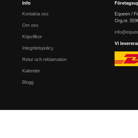
Info
Företagsup
Kontakta oss
Equeen / Fi
Org.nr. 55
Om oss
info@equee
Köpvillkor
Vi leverer
Integritetspolicy
Retur och reklamation
Kalender
Blogg