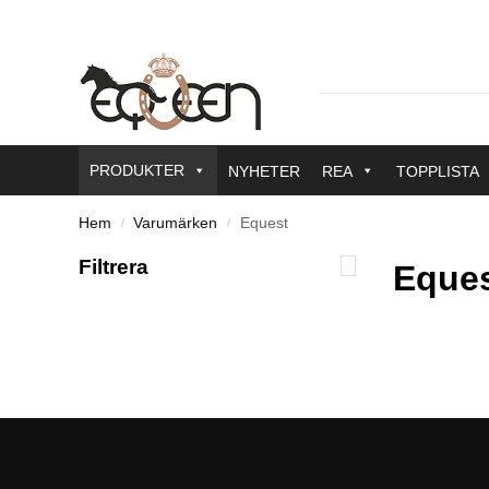
PRODUKTER
NYHETER
REA
TOPPLISTA
Hem
Varumärken
Equest
/
/
Filtrera
Eque