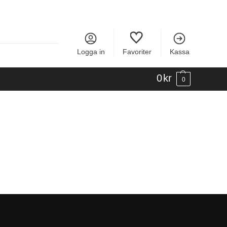
Logga in
Favoriter
Kassa
0
kr
0