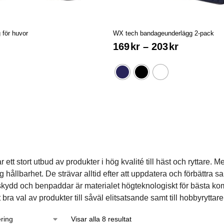
 för huvor
WX tech bandageunderlägg 2-pack
169
kr
–
203
kr
 ett stort utbud av produkter i hög kvalité till häst och ryttare. Me
 hållbarhet. De strävar alltid efter att uppdatera och förbättra s
ydd och benpaddar är materialet högteknologiskt för bästa komfo
 bra val av produkter till såväl elitsatsande samt till hobbyryttare
Visar alla 8 resultat