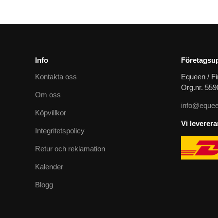
Info
Företagsup
Kontakta oss
Equeen / Fi
Org.nr. 55
Om oss
info@equee
Köpvillkor
Vi leverer
Integritetspolicy
Retur och reklamation
Kalender
Blogg