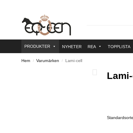
PRODUKTER
NYHETER
REA
TOPPLISTA
Hem
Varumärken
Lami-cell
/
/
Lami-
Färg