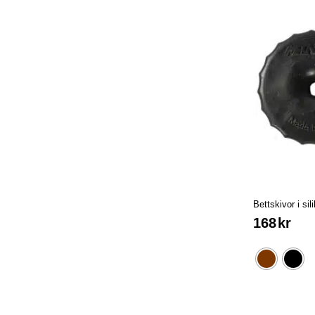
Bettskivor i sil
168
kr