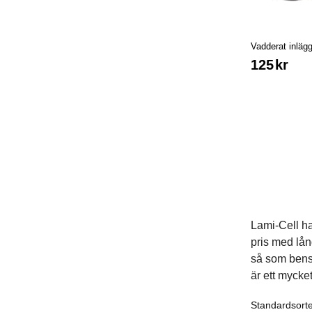
Vadderat inlägg
125
kr
Lami-Cell har
pris med lång
så som bensk
är ett mycket