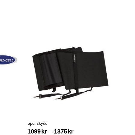
Sporrskydd
1099
kr
–
1375
kr