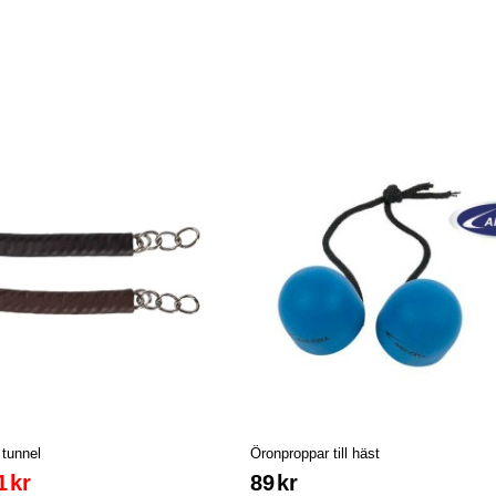
tunnel
Öronproppar till häst
1
kr
89
kr