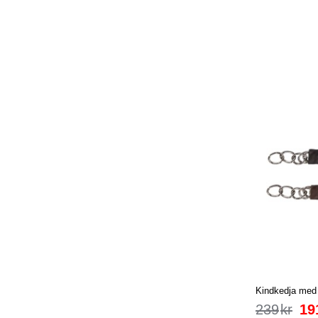
Kindkedja med 
239
kr
19