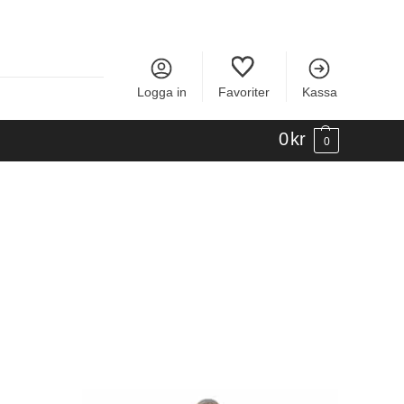
Logga in
Favoriter
Kassa
0
kr
0