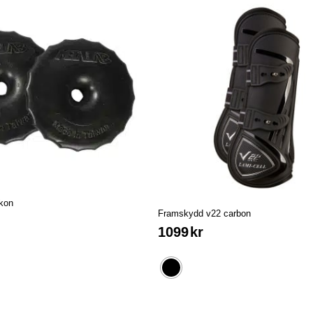
ikon
Framskydd v22 carbon
1099
kr