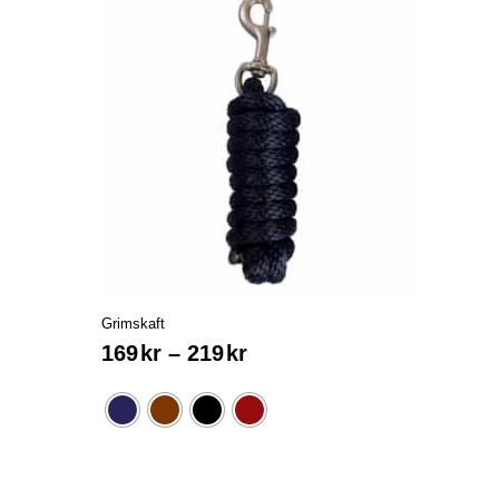
Grimskaft
169
kr
–
219
kr