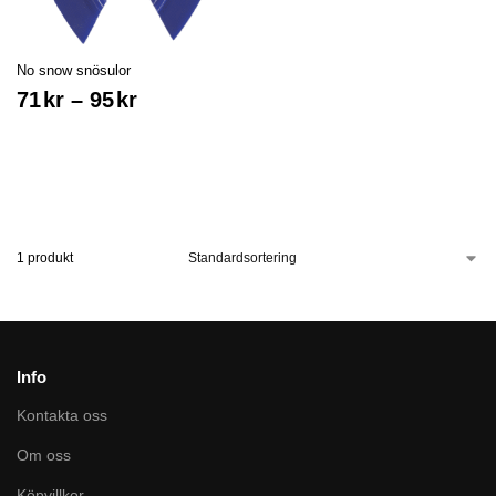
No snow snösulor
71
kr
–
95
kr
1 produkt
Info
Kontakta oss
Om oss
Köpvillkor