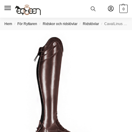
0
Hem
För Ryttaren
Ridskor och ridstövlar
Ridstövlar
CavalLinus slim ridstövlar
/
/
/
/