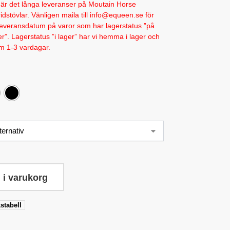
let är det långa leveranser på Moutain Horse
idstövlar. Vänligen maila till info@equeen.se för
leveransdatum på varor som har lagerstatus ”på
ger”. Lagerstatus ”i lager” har vi hemma i lager och
m 1-3 vardagar.
 i varukorg
stabell