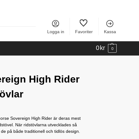
Logga in
Favoriter
Kassa
0
kr
0
reign High Rider
tövlar
orse Sovereign High Rider är deras mest
dstövel. När ridstövlarna utvecklades så
de på både traditionell och tidlös design.