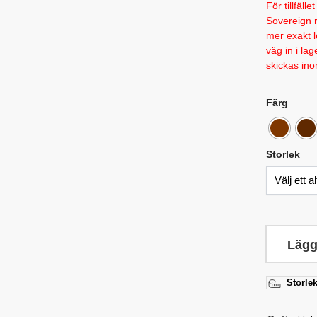
För tillfäl
Sovereign r
mer exakt 
väg in i la
skickas ino
Färg
Storlek
Lägg
Storlek