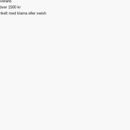
everans
 över 1500 kr
nkelt med klarna eller swish