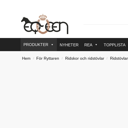
PRODUKTER
NYHETER
REA
TOPPLISTA
Hem
För Ryttaren
Ridskor och ridstövlar
Ridstövlar
/
/
/