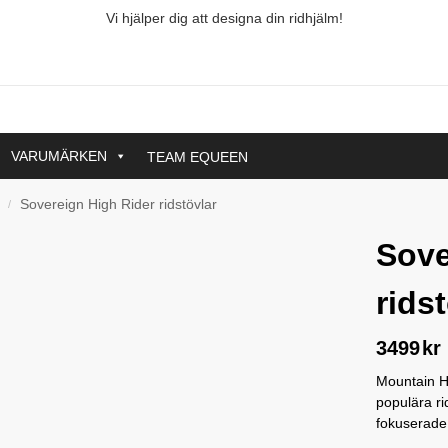
Vi hjälper dig att designa din ridhjälm!
VARUMÄRKEN
TEAM EQUEEN
Sovereign High Rider ridstövlar
/
Sove
rids
3499
kr
Mountain H
populära ri
fokuserade 