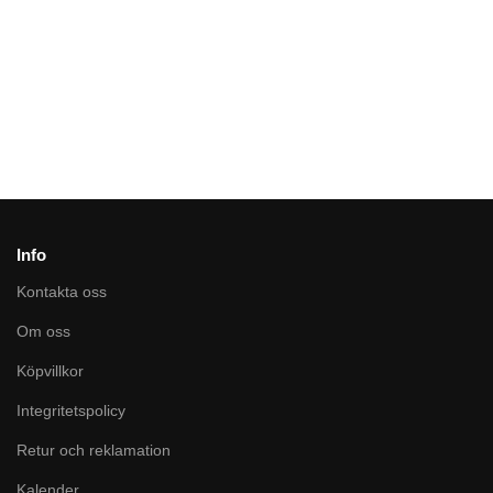
shine
swarovski
rosé
4210
kr
675
swarovski
5690
kr
7320
kr
carpet
10700
kr
Info
Kontakta oss
Om oss
Köpvillkor
Integritetspolicy
Retur och reklamation
Kalender