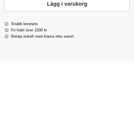
Lägg i varukorg
Snabb leverans
Fri frakt över 1500 kr
Betala enkelt med klarna eller swish
Ridhjälm
Ridhjälm
Ridhjälm
Ridhjä
Ridhjälm star
kooki lady
Star Lady
kooki lady
star la
lady pure
shine
pure shine
matt
guld