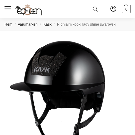
0
Hem
Varumärken
Kask
Ridhjälm kooki lady shine swarovski
/
/
/