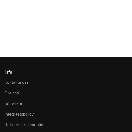
799
kr
Info
Kontakta oss
Om oss
Köpvillkor
Integritetspolicy
Retur och reklamation