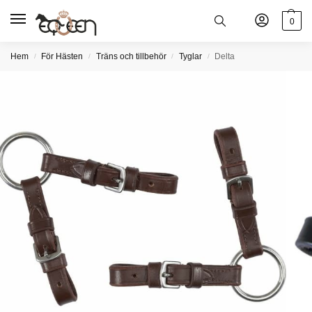
0
Hem
För Hästen
Träns och tillbehör
Tyglar
Delta
/
/
/
/