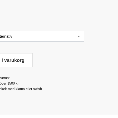
 i varukorg
everans
 över 1500 kr
nkelt med klarna eller swish