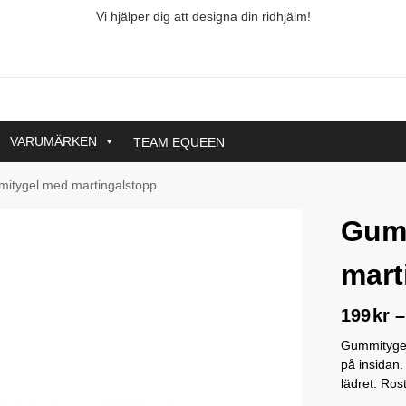
Vi hjälper dig att designa din ridhjälm!
VARUMÄRKEN
TEAM EQUEEN
itygel med martingalstopp
Gum
mart
199
kr
–
Gummitygel
på insidan
lädret. Ros