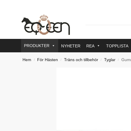
PRODUKTER
NYHETER
REA
TOPPLISTA
Hem
För Hästen
Träns och tillbehör
Tyglar
Gumm
/
/
/
/