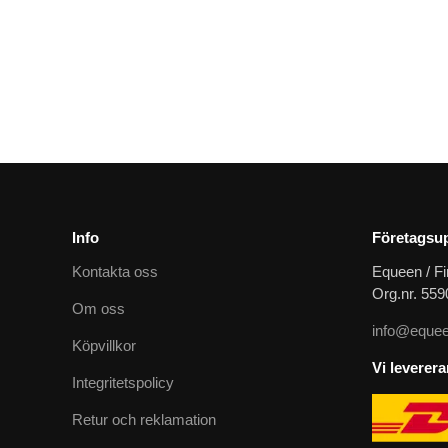
Gummitygel soft touch supreme
399
kr
279
kr
Info
Företagsup
Kontakta oss
Equeen / Fi
Org.nr. 55
Om oss
info@equee
Köpvillkor
Vi leverer
Integritetspolicy
Retur och reklamation