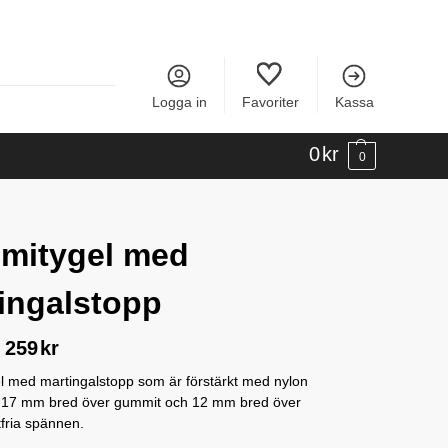
Logga in
Favoriter
Kassa
0
kr
0
mitygel med
ingalstopp
259
kr
 med martingalstopp som är förstärkt med nylon
. 17 mm bred över gummit och 12 mm bred över
tfria spännen.