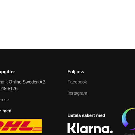
pgifter
Följ oss
nd it Online Sweden AB
Facebook
9048-8176
Instagram
n.se
ar med
Betala säkert med