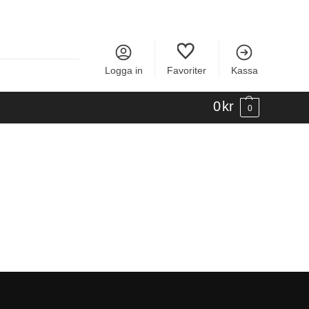
Logga in
Favoriter
Kassa
0
kr
0