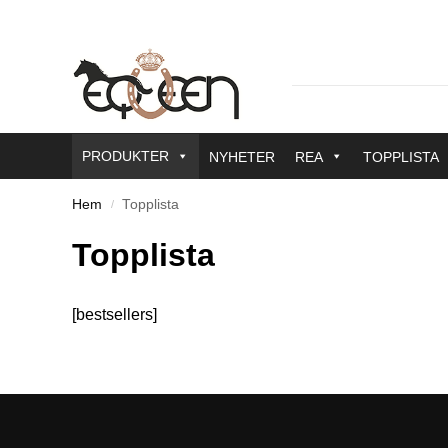
PRODUKTER
NYHETER
REA
TOPPLISTA
Hem
Topplista
/
Topplista
[bestsellers]