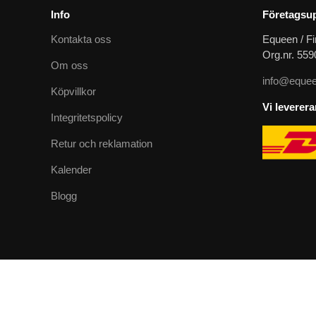
Info
Företagsup
Kontakta oss
Equeen / Fi
Org.nr. 55
Om oss
info@equee
Köpvillkor
Vi leverer
Integritetspolicy
Retur och reklamation
Kalender
Blogg