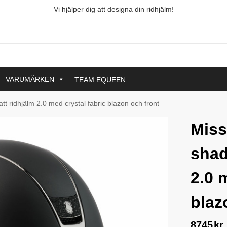
Vi hjälper dig att designa din ridhjälm!
VARUMÄRKEN
TEAM EQUEEN
t ridhjälm 2.0 med crystal fabric blazon och front
Miss
shad
2.0 
blaz
8745
kr