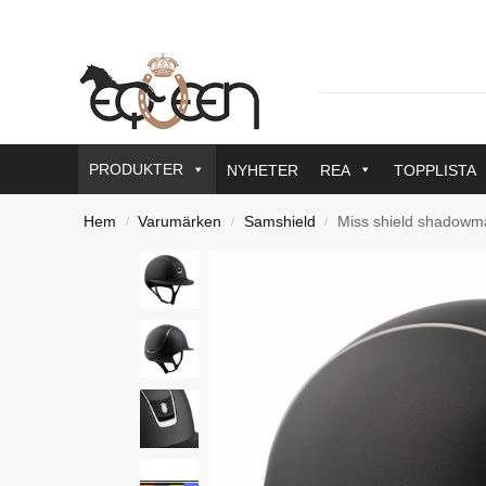
PRODUKTER
NYHETER
REA
TOPPLISTA
Hem
Varumärken
Samshield
Miss shield shadowmat
/
/
/