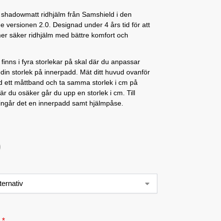
 shadowmatt ridhjälm från Samshield i den
 versionen 2.0. Designad under 4 års tid för att
er säker ridhjälm med bättre komfort och
finns i fyra storlekar på skal där du anpassar
din storlek på innerpadd. Mät ditt huvud ovanför
 ett måttband och ta samma storlek i cm på
är du osäker går du upp en storlek i cm. Till
 ingår det en innerpadd samt hjälmpåse.
d
*