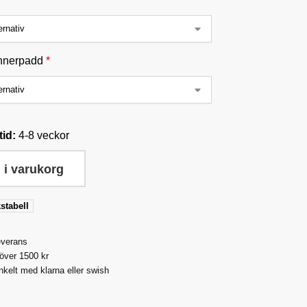
nnerpadd
*
tid:
4-8 veckor
 i varukorg
stabell
everans
 över 1500 kr
nkelt med klarna eller swish