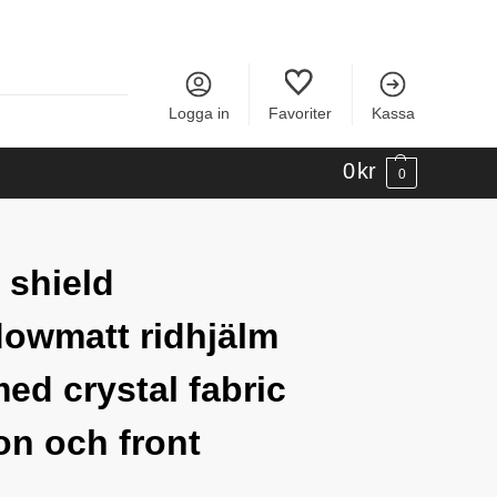
Logga in
Favoriter
Kassa
0
kr
0
 shield
owmatt ridhjälm
med crystal fabric
on och front