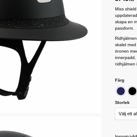
Miss shield
uppdaterade
skapa en m
passform.
Ridhjälmen 
skalet med 
öronen med
innerpadd, 
ridhjälmen
Färg
Storlek
Innerpad