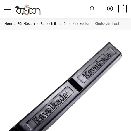
0
Hem
För Hästen
Bett och tillbehör
Kindkedjor
Kindskydd i gel
/
/
/
/