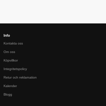
Info
Kontakta oss
Om oss
Köpvillkor
Integritetspolicy
Retur och reklamation
Kalender
Blogg