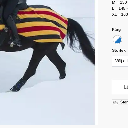
M = 130
L = 145 
XL = 160
Färg
Storlek
L
Stor