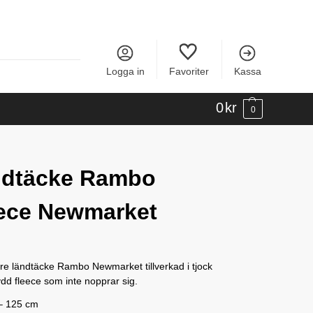
Logga in
Favoriter
Kassa
0
kr
0
dtäcke Rambo
ece Newmarket
e ländtäcke Rambo Newmarket tillverkad i tjock
dd fleece som inte nopprar sig.
– 125 cm