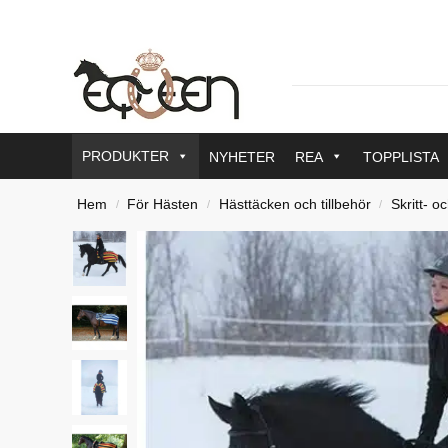
PRODUKTER
NYHETER
REA
TOPPLISTA
Hem
För Hästen
Hästtäcken och tillbehör
Skritt- o
/
/
/