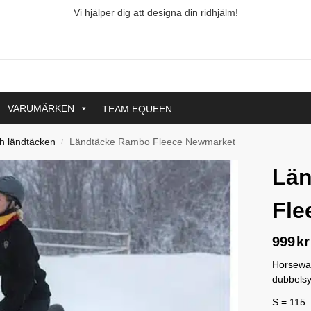
Vi hjälper dig att designa din ridhjälm!
VARUMÄRKEN
TEAM EQUEEN
ch ländtäcken
Ländtäcke Rambo Fleece Newmarket
/
Län
Fle
999
kr
Horsewar
dubbelsy
S = 115 