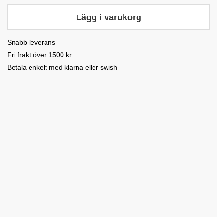
Lägg i varukorg
Snabb leverans
Fri frakt över 1500 kr
Betala enkelt med klarna eller swish
Mips
Mips
Folksam
Folksam
bäst i test
bäst i test
2026!
2026!
Magic
glove
Bogskydd
Ridhjälm
Ridhjälm
i lycra
Sadelhandtag
MIPS
MIPS
45
kr