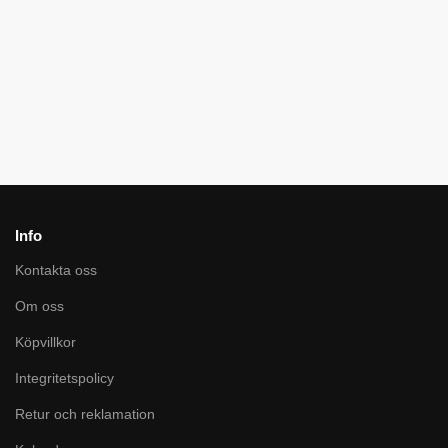
Vision
vision
329
kr
179
kr
–
shiny star
Onyx
249
kr
229
kr
2299
kr
1999
kr
Info
Kontakta oss
Om oss
Köpvillkor
Integritetspolicy
Retur och reklamation