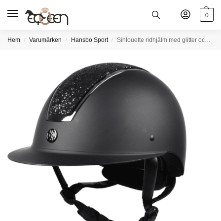
0
Hem
Varumärken
Hansbo Sport
Sihlouette ridhjälm med glitter och solskärm
/
/
/