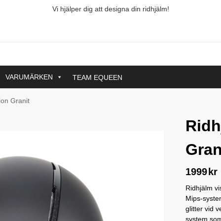
Vi hjälper dig att designa din ridhjälm!
VARUMÄRKEN
TEAM EQUEEN
ion Granit
Ridh
Gran
1999
kr
Ridhjälm vi
Mips-syste
glitter vid
system som