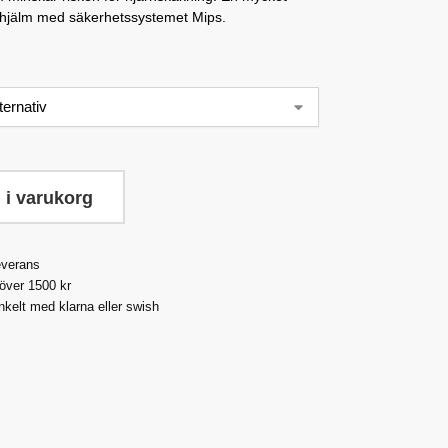
idhjälm med säkerhetssystemet Mips.
 i varukorg
everans
 över 1500 kr
nkelt med klarna eller swish