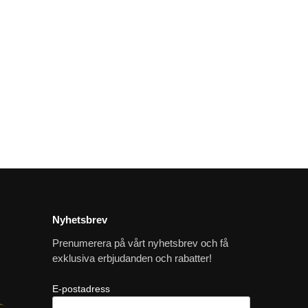
Nyhetsbrev
Prenumerera på vårt nyhetsbrev och få
exklusiva erbjudanden och rabatter!
E-postadress