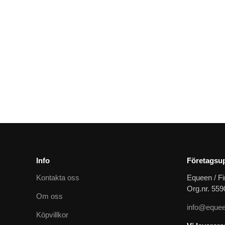
Ridhjälm mips air svart metal
2499
kr
Info
Företagsup
Kontakta oss
Equeen / Fi
Org.nr. 55
Om oss
info@equee
Köpvillkor