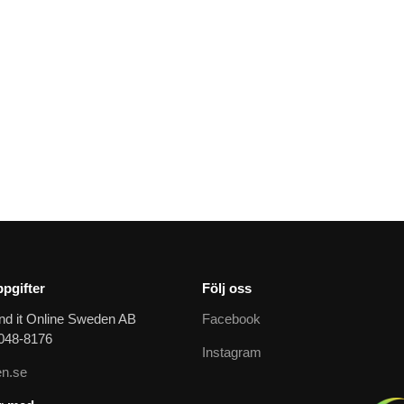
pgifter
Följ oss
nd it Online Sweden AB
Facebook
9048-8176
Instagram
n.se