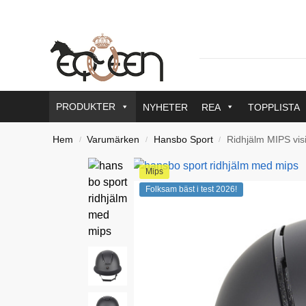
PRODUKTER
NYHETER
REA
TOPPLISTA
Hem
Varumärken
Hansbo Sport
Ridhjälm MIPS vis
/
/
/
Mips
Folksam bäst i test 2026!