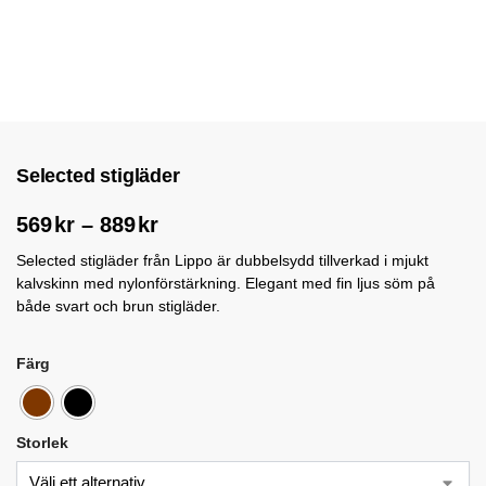
Selected stigläder
569
kr
–
889
kr
Selected stigläder från Lippo är dubbelsydd tillverkad i mjukt
kalvskinn med nylonförstärkning. Elegant med fin ljus söm på
både svart och brun stigläder.
Färg
Storlek