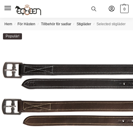
0
Hem
För Hästen
Tillbehör för sadlar
Stigläder
Selected stigläder
/
/
/
/
Populär!