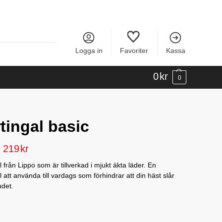
Logga in
Favoriter
Kassa
0
kr
0
tingal basic
219
kr
 från Lippo som är tillverkad i mjukt äkta läder. En
 att använda till vardags som förhindrar att din häst slår
det.