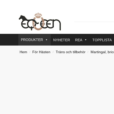
PRODUKTER
NYHETER
REA
TOPPLISTA
Hem
För Hästen
Träns och tillbehör
Martingal, bric
/
/
/