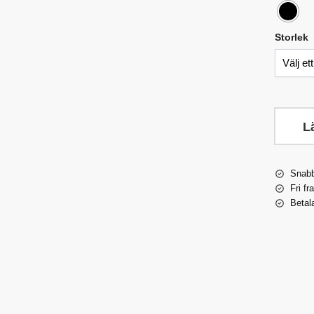
Storlek
L
Snabb
Fri fr
Betal