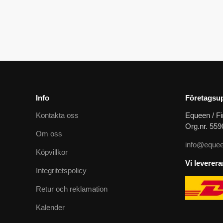
Kort martingal med hård BIB och mässingspännen
929
kr
Info
Företagsup
Kontakta oss
Equeen / Fi
Org.nr. 55
Om oss
info@equee
Köpvillkor
Vi leverer
Integritetspolicy
Retur och reklamation
Kalender