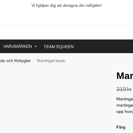
Vi hjälper dig att designa din ridhjälm!
VARUMÄRKEN
TEAM EQUEEN
ole och förbyglar
Martingal basic
/
Mar
319
kr
Martingal
martingal
upp huvu
Färg