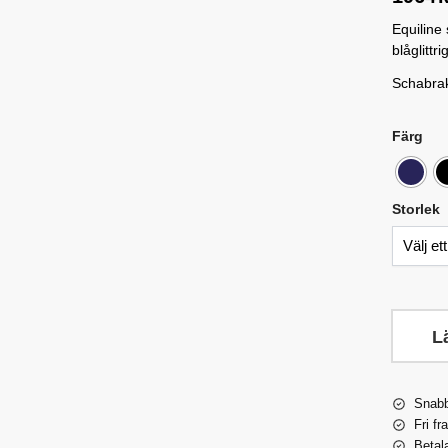
Equiline
blåglitt
Schabrak
Färg
Storlek
L
Snabb
Fri fr
Betal