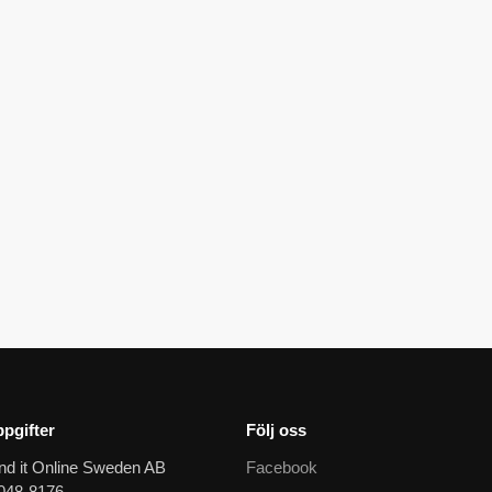
Circular quilted dressyrschabrak
Velvet hoppschabra
1799
kr
1429
kr
2269
kr
1799
pgifter
Följ oss
nd it Online Sweden AB
Facebook
9048-8176