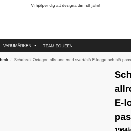
Vi hjälper dig att designa din ridhjälm!
VARUMÄRKEN
TEAM EQUEEN
abrak
Schabrak Octagon allround med svart/blå E-logga och blå pas
/
Sch
all
E-l
pas
1964
k