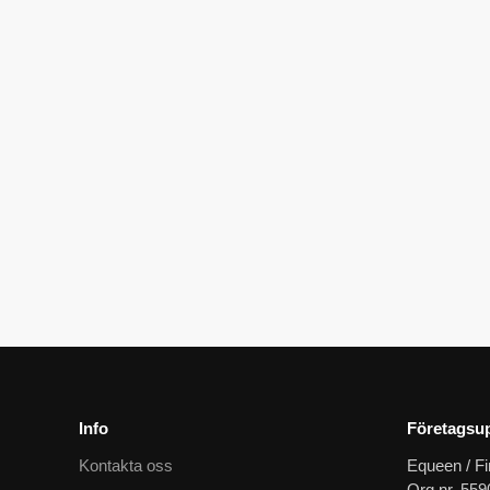
Schabrak octagon allround med grå/silver e-logga och passpoaler
2279
kr
Info
Företagsup
Kontakta oss
Equeen / Fi
Org.nr. 55