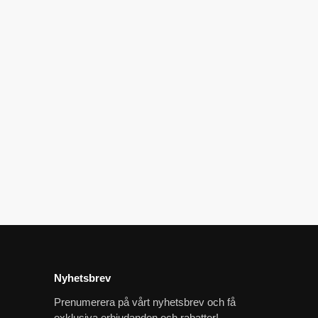
k
kr
Nyhetsbrev
Prenumerera på vårt nyhetsbrev och få
exklusiva erbjudanden och rabatter!