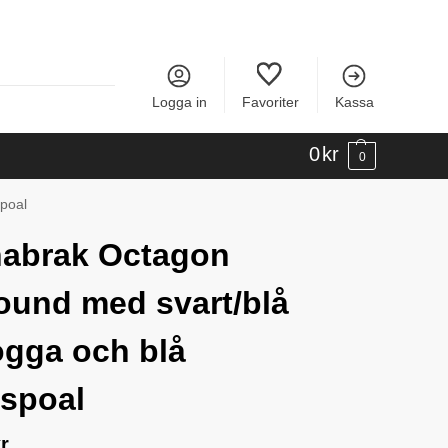
Logga in
Favoriter
Kassa
0
kr
0
spoal
abrak Octagon
round med svart/blå
ogga och blå
spoal
r