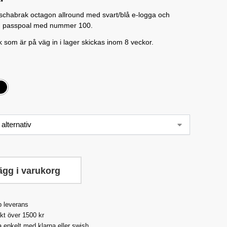
 schabrak octagon allround med svart/blå e-logga och
rig passpoal med nummer 100.
 som är på väg in i lager skickas inom 8 veckor.
ägg i varukorg
 leverans
akt över 1500 kr
a enkelt med klarna eller swish