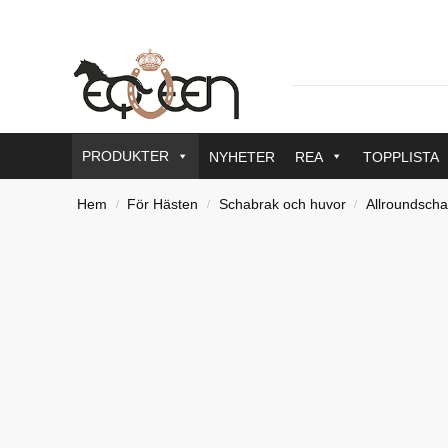
PRODUKTER
NYHETER
REA
TOPPLISTA
Hem
För Hästen
Schabrak och huvor
Allroundsch
/
/
/