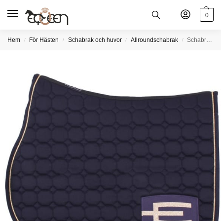
0
Hem
För Hästen
Schabrak och huvor
Allroundschabrak
Schabrak octagon allround med blå/guld e-logga och guld passpoal
/
/
/
/