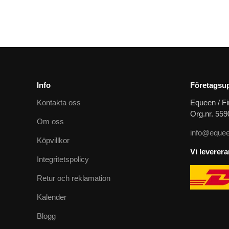
1379
kr
Info
Företagsup
Kontakta oss
Equeen / Fi
Org.nr. 55
Om oss
info@equee
Köpvillkor
Vi leverer
Integritetspolicy
Retur och reklamation
Kalender
Blogg