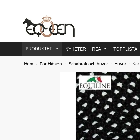
PRODUKTER
NYHETER
REA
TOPPLISTA
Hem
För Hästen
Schabrak och huvor
Huvor
Kor
/
/
/
/