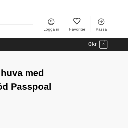
Logga in
Favoriter
Kassa
0
kr
0
 huva med
öd Passpoal