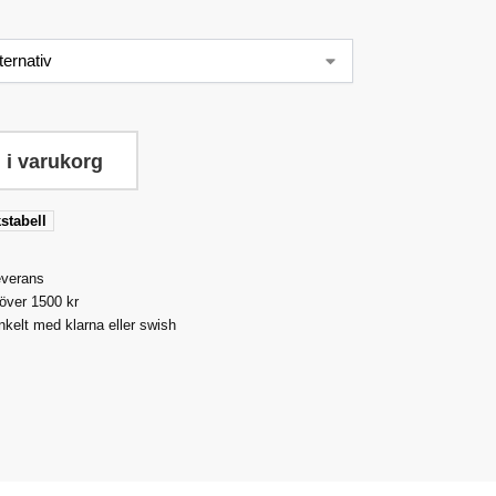
 i varukorg
stabell
everans
 över 1500 kr
nkelt med klarna eller swish