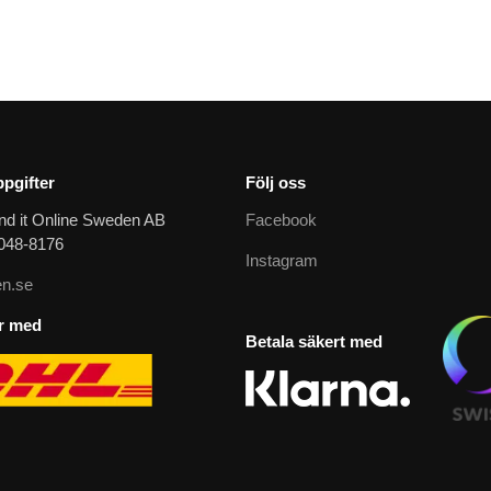
pgifter
Följ oss
nd it Online Sweden AB
Facebook
9048-8176
Instagram
n.se
ar med
Betala säkert med