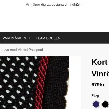
Vi hjälper dig att designa din ridhjälm!
VARUMÄRKEN
TEAM EQUEEN
t huva med Vinröd Passpoal
Kort
Vinr
679
kr
Färg