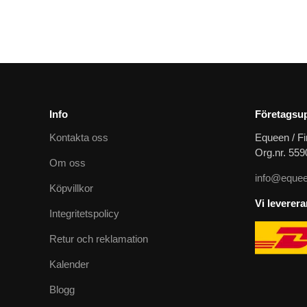
719
kr
Info
Företagsup
Kontakta oss
Equeen / Fi
Org.nr. 55
Om oss
info@equee
Köpvillkor
Vi leverer
Integritetspolicy
Retur och reklamation
Kalender
Blogg