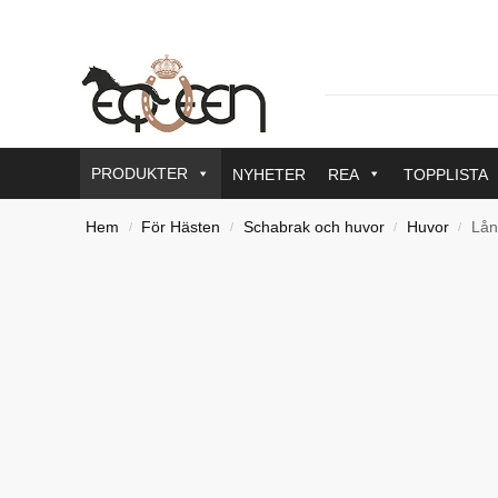
PRODUKTER
NYHETER
REA
TOPPLISTA
Hem
För Hästen
Schabrak och huvor
Huvor
Lån
/
/
/
/