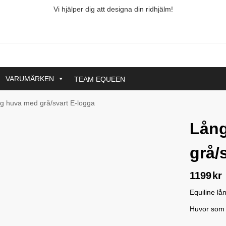
Vi hjälper dig att designa din ridhjälm!
VARUMÄRKEN
TEAM EQUEEN
g huva med grå/svart E-logga
Lån
grå/
1199
kr
Equiline lå
Huvor som ä