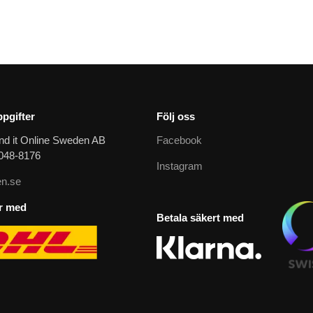
pgifter
Följ oss
nd it Online Sweden AB
Facebook
9048-8176
Instagram
n.se
ar med
Betala säkert med