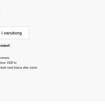
 i varukorg
stabell
everans
 över 1500 kr
nkelt med klarna eller swish