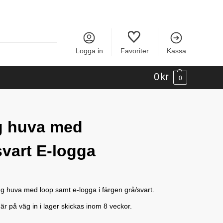
Logga in
Favoriter
Kassa
0
kr
0
g huva med
svart E-logga
ng huva med loop samt e-logga i färgen grå/svart.
r på väg in i lager skickas inom 8 veckor.