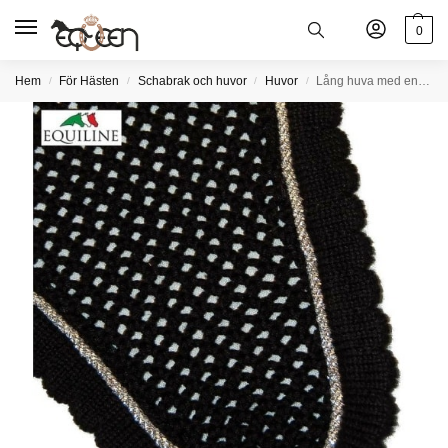
0
Hem
För Hästen
Schabrak och huvor
Huvor
Lång huva med en silver passpoal
/
/
/
/