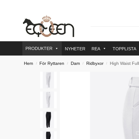
PRODUKTER
NYHETER
REA
TOPPLISTA
Hem
För Ryttaren
Dam
Ridbyxor
High Waist Ful
/
/
/
/