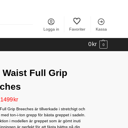
Logga in
Favoriter
Kassa
0
kr
0
 Waist Full Grip
eches
1499
kr
Full Grip Breeches är tillverkade i stretchigt och
g med ton-i-ton grepp för bästa greppet i sadeln.
ktion i modellen är greppet som är gömt inuti
inningen är perfekt för att fästa bättre på din