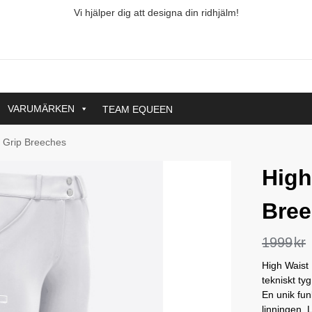
Vi hjälper dig att designa din ridhjälm!
VARUMÄRKEN
TEAM EQUEEN
l Grip Breeches
High
Bre
1999
kr
High Waist 
tekniskt ty
En unik fun
linningen. L