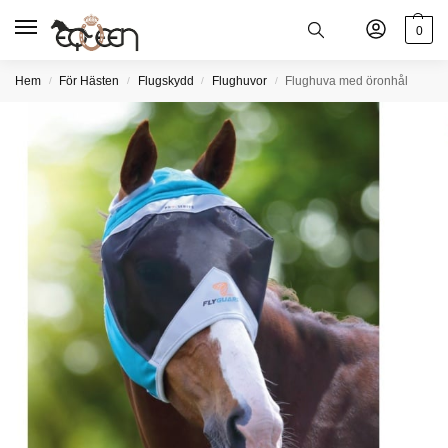
0
Hem
För Hästen
Flugskydd
Flughuvor
Flughuva med öronhål
/
/
/
/