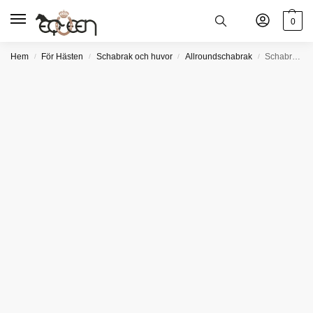
0
Hem
För Hästen
Schabrak och huvor
Allroundschabrak
Schabrak Octagon allround med Vinröd E-logga
/
/
/
/