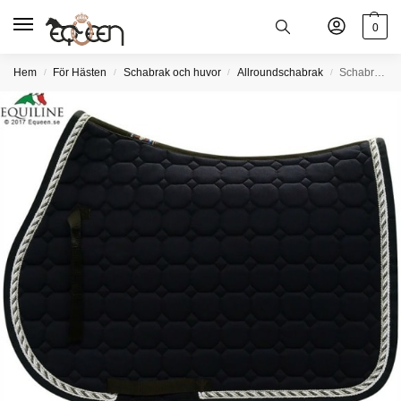
0
Hem
För Hästen
Schabrak och huvor
Allroundschabrak
Schabrak Octagon allround med silver, grå och vit passpoal
/
/
/
/