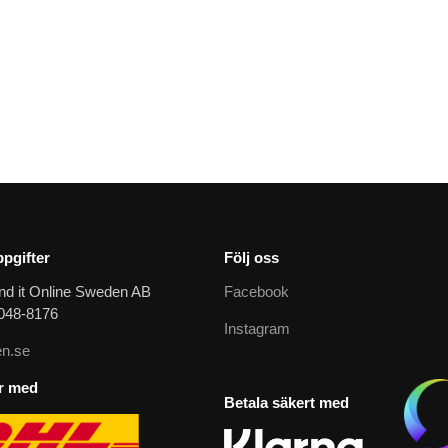
pgifter
Följ oss
nd it Online Sweden AB
Facebook
9048-8176
Instagram
n.se
ar med
Betala säkert med