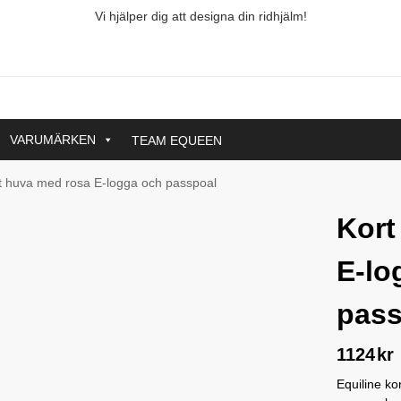
Vi hjälper dig att designa din ridhjälm!
VARUMÄRKEN
TEAM EQUEEN
t huva med rosa E-logga och passpoal
Kort
E-lo
pass
1124
kr
Equiline k