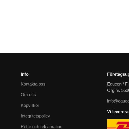
Lång huva med blå/brons E-logga och passpoaler
1489
kr
Info
Företagsup
Kontakta oss
Equeen / Fi
Org.nr. 55
Om oss
info@equee
Köpvillkor
Vi leverer
Integritetspolicy
Retur och reklamation