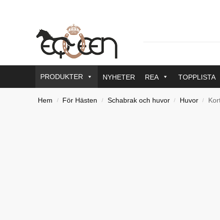
PRODUKTER
NYHETER
REA
TOPPLISTA
Hem
För Hästen
Schabrak och huvor
Huvor
Kor
/
/
/
/