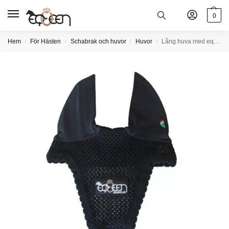
0
Hem
För Hästen
Schabrak och huvor
Huvor
Lång huva med equeen-logga
/
/
/
/