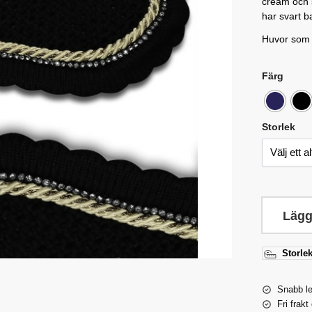
cream och s
har svart ba
Huvor som ä
Färg
Storlek
Lägg
Storlek
Snabb l
Fri frakt