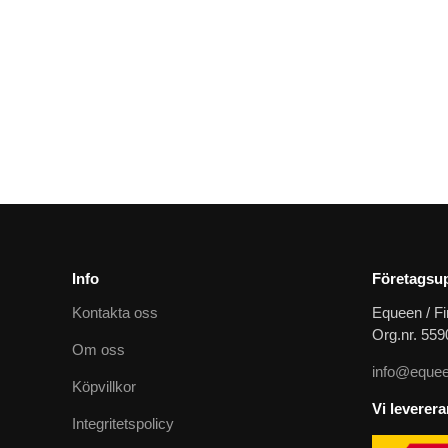
Ned kort soundless huva ponny
719
kr
Info
Företagsup
Kontakta oss
Equeen / Fi
Org.nr. 55
Om oss
info@equee
Köpvillkor
Vi leverer
Integritetspolicy