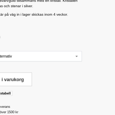
vart/guld tillsammans med en kristall. Kristallen
s och stenar i silver.
r på väg in i lager skickas inom 4 veckor.
 i varukorg
stabell
everans
 över 1500 kr