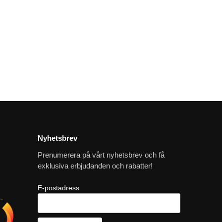
Nyhetsbrev
Prenumerera på vårt nyhetsbrev och få
exklusiva erbjudanden och rabatter!
E-postadress