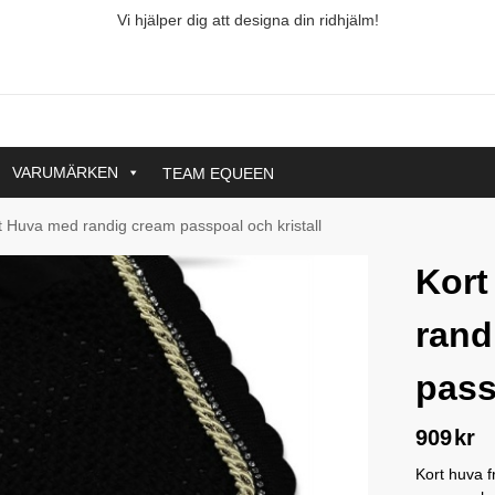
Vi hjälper dig att designa din ridhjälm!
VARUMÄRKEN
TEAM EQUEEN
t Huva med randig cream passpoal och kristall
Kort
rand
pass
909
kr
Kort huva 