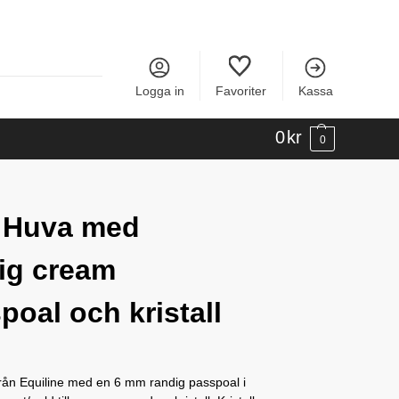
Logga in
Favoriter
Kassa
0
kr
0
 Huva med
ig cream
poal och kristall
från Equiline med en 6 mm randig passpoal i