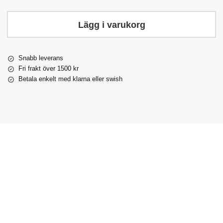
Lägg i varukorg
Snabb leverans
Fri frakt över 1500 kr
Betala enkelt med klarna eller swish
Loose
Loose
Loose
Snaffle
Tredelat