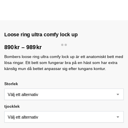
Loose ring ultra comfy lock up
890
kr
–
989
kr
Bombers loose ring ultra comfy lock up är ett anatomiskt bett med
lösa ringar. Ett bett som fungerar bra på en häst som har extra
känslig mun då bettet anpassar sig efter tungans kontur.
Storlek
tjocklek