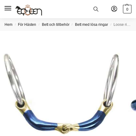
0
Hem
För Hästen
Bett och tillbehör
Bett med lösa ringar
Loose ring ultra comfy lock up
/
/
/
/