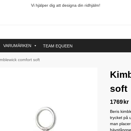
Vi hjälper dig att designa din ridhjälm!
VARUMÄRKEN
TEAM EQUEEN
mblewick comfort soft
Kimb
soft
1769
kr
Beris kimbl
trycket på
man placera
hävstångsef