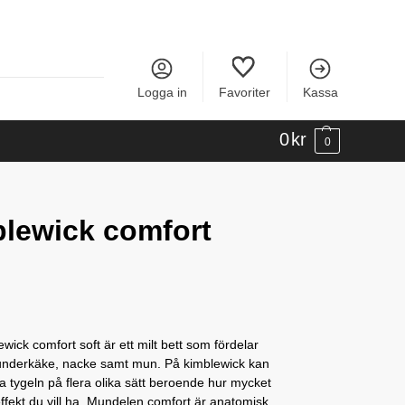
Logga in
Favoriter
Kassa
0
kr
0
lewick comfort
ewick comfort soft är ett milt bett som fördelar
 underkäke, nacke samt mun. På kimblewick kan
 tygeln på flera olika sätt beroende hur mycket
fekt du vill ha. Mundelen comfort är anatomisk