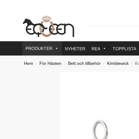
PRODUKTER
NYHETER
REA
TOPPLISTA
Hem
För Hästen
Bett och tillbehör
Kimblewick
Ki
/
/
/
/